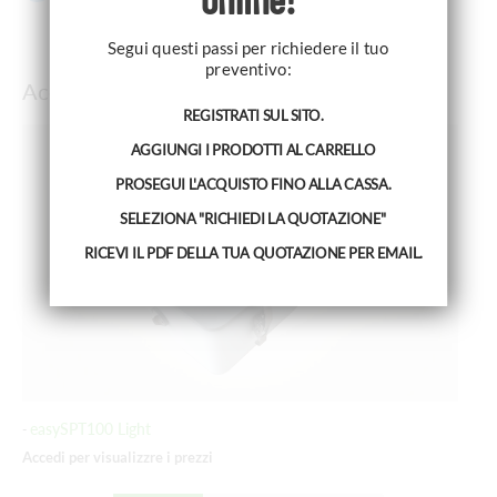
Segui questi passi per richiedere il tuo
preventivo:
Accessori
REGISTRATI SUL SITO.
AGGIUNGI I PRODOTTI AL CARRELLO
PROSEGUI L'ACQUISTO FINO ALLA CASSA.
SELEZIONA "RICHIEDI LA QUOTAZIONE"
RICEVI IL PDF DELLA TUA QUOTAZIONE PER EMAIL.
easySPT100 Light
e
-
-
Accedi per visualizzre i prezzi
Acc