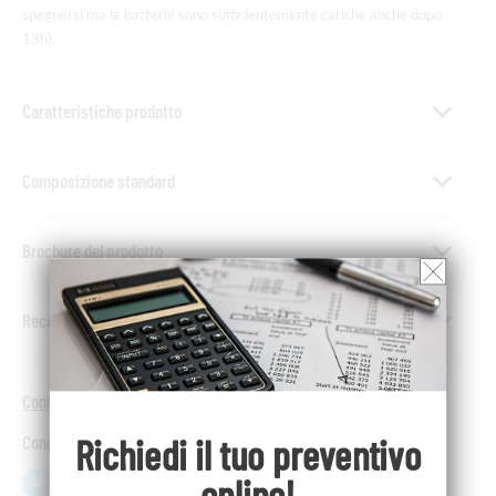
spegnersi ma le batterie sono sufficientemente cariche anche dopo
13h).
Caratteristiche prodotto
Composizione standard
Brochure del prodotto
Recensione(0)
Contattaci per maggiori informazioni
Richiedi il tuo
preventivo
Condividi
online!