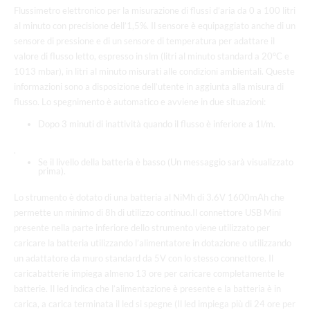
Flussimetro elettronico per la misurazione di flussi d’aria da 0 a 100 litri
al minuto con precisione dell’1,5%. Il sensore è equipaggiato anche di un
sensore di pressione e di un sensore di temperatura per adattare il
valore di flusso letto, espresso in slm (litri al minuto standard a 20°C e
1013 mbar), in litri al minuto misurati alle condizioni ambientali. Queste
informazioni sono a disposizione dell’utente in aggiunta alla misura di
flusso. Lo spegnimento è automatico e avviene in due situazioni:
Dopo 3 minuti di inattività quando il flusso è inferiore a 1l/m.
.
Se il livello della batteria è basso (Un messaggio sarà visualizzato
prima).
Lo strumento è dotato di una batteria al NiMh di 3.6V 1600mAh che
permette un minimo di 8h di utilizzo continuo.Il connettore USB Mini
presente nella parte inferiore dello strumento viene utilizzato per
caricare la batteria utilizzando l’alimentatore in dotazione o utilizzando
un adattatore da muro standard da 5V con lo stesso connettore. Il
caricabatterie impiega almeno 13 ore per caricare completamente le
batterie. Il led indica che l’alimentazione è presente e la batteria è in
carica, a carica terminata il led si spegne (Il led impiega più di 24 ore per